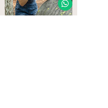
DIVERSIÓN Y RISAS ASEGURADAS
​LÁSER TAG
Un divertido juego donde tienes que
ser rápido y escapar de tus adversarios
para que no te hagan perder la partida.
¡Súper divertido y para toda la familia!
+ info