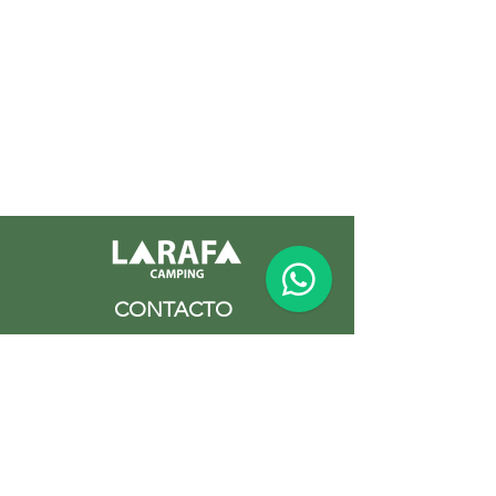
CONTACTO
Paraje La Rafa s/n Bullas, Murcia
Fijo:
+34 968 654 666
Móvil:
+34 743 084 975
info@larafabullas.es
INFORMACIÓN