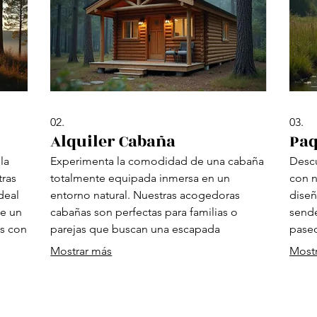
02.
03.
Alquiler Cabaña
Paq
la
Experimenta la comodidad de una cabaña
Descu
tras
totalmente equipada inmersa en un
con n
deal
entorno natural. Nuestras acogedoras
diseñ
de un
cabañas son perfectas para familias o
sende
as con
parejas que buscan una escapada
paseo
pintoresca. Disfruta de las comodidades
avent
Mostrar más
Most
ara
modernas sin renunciar a la experiencia de
y cre
aire
acampar. Reserva tu hogar lejos de casa en
amigo
plena naturaleza.
paque