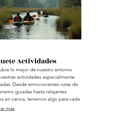
uete Actividades
bre lo mejor de nuestro entorno
uestras actividades especialmente
adas. Desde emocionantes rutas de
rismo guiadas hasta relajantes
s en canoa, tenemos algo para cada
urero. Vive experiencias inolvidables
rar más
a recuerdos duraderos con tu familia y
s. Mejora tu estancia con nuestro
te de diversión garantizada.