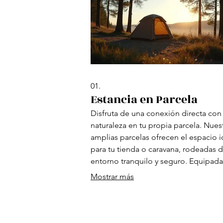
01.
Estancia en Parcela
Disfruta de una conexión directa con 
naturaleza en tu propia parcela. Nues
amplias parcelas ofrecen el espacio i
para tu tienda o caravana, rodeadas 
entorno tranquilo y seguro. Equipad
acceso a servicios esenciales,
Mostrar más
garantizamos una estancia cómoda p
que te relajes y disfrutes de la vida al 
libre.