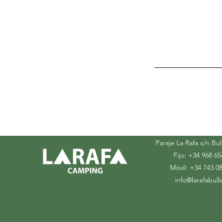
CONTAC
Paraje La Rafa s/n Bul
Fijo: +34 968 65
Móvil: +34 743 0
info@larafabull