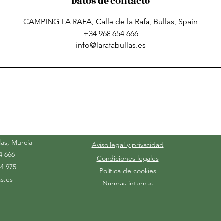
Datos de contacto
CAMPING LA RAFA, Calle de la Rafa, Bullas, Spain
+34 968 654 666
info@larafabullas.es
TO
INFORMACIÓN
las, Murcia
Aviso legal y privacidad
4 666
Condiciones legales
84 975
Política de cookies
as.es
Normas internas