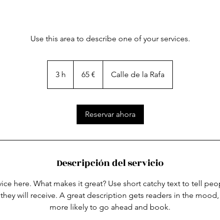
Use this area to describe one of your services.
65
euros
3 h
3
65 €
Calle de la Rafa
h
Reservar ahora
Descripción del servicio
ice here. What makes it great? Use short catchy text to tell peo
 they will receive. A great description gets readers in the moo
more likely to go ahead and book.